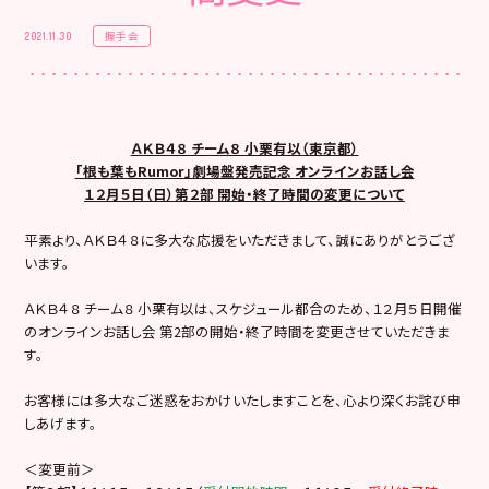
握手会
2021.11.30
ＡＫＢ４８ チーム８ 小栗有以（東京都）
「根も葉もRumor」劇場盤発売記念 オンラインお話し会
１２月５日（日）第２部 開始・終了時間の変更について
平素より、ＡＫＢ４８に多大な応援をいただきまして、誠にありがとうござ
います。
ＡＫＢ４８ チーム８ 小栗有以は、スケジュール都合のため、１２月５日開催
のオンラインお話し会 第2部の開始・終了時間を変更させていただきま
す。
お客様には多大なご迷惑をおかけいたしますことを、心より深くお詫び申
しあげます。
＜変更前＞