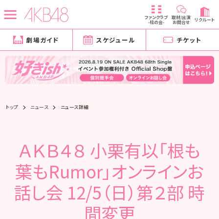
ファンクラブ
取材/出演
リクルート
-柱の会-
お問合せ
劇場ガイド
スケジュール
チケット
トップ
ニュース
ニュース詳細
ＡＫＢ４８ 小栗有以「根も
葉もRumor」オンラインお
話し会 12/5（日）第２部 時
間変更