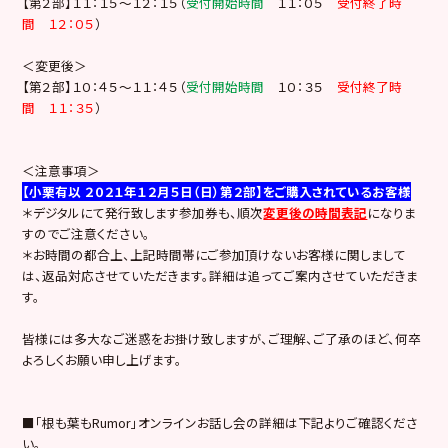
【第２部】１１：１５～１２：１５（
受付開始時間
１１：０５
受付終了時
間 １２：０５
）
＜変更後＞
【第２部】１０：４５～１１：４５（
受付開始時間
１０：３５
受付終了時
間 １１：３５
）
＜注意事項＞
【小栗有以 ２０２１年１２月５日（日）第２部】をご購入されているお客様
＊デジタルにて発行致します参加券も、順次
変更後の時間表記
になりま
すのでご注意ください。
＊お時間の都合上、上記時間帯にご参加頂けないお客様に関しまして
は、返品対応させていただきます。詳細は追ってご案内させていただきま
す。
皆様には多大なご迷惑をお掛け致しますが、ご理解、ご了承のほど、何卒
よろしくお願い申し上げます。
■「根も葉もRumor」オンラインお話し会の詳細は下記よりご確認くださ
い。