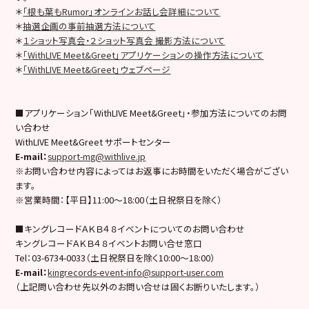
＊
「根も葉もRumor」オンラインお話し会詳細について
＊
抽選企画の事前抽選方法について
＊
１ショット写真会・２ショット写真会 撮影方法について
＊
「WithLIVE Meet&Greet」アプリケーションの操作方法について
＊
「WithLIVE Meet&Greet」ウェブページ
■アプリケーション「WithLIVE Meet&Greet」・参加方法についてのお問
い合わせ
WithLIVE Meet&Greet サポートセンター
E-mail
：
support-mg@withlive.jp
※お問い合わせ内容によってはお返事にお時間をいただく場合がござい
ます。
※営業時間：【平日】11:00〜18:00（土日祝祭日を除く）
■キングレコードＡＫＢ４８イベントについてのお問い合わせ
キングレコードＡＫＢ４８イベントお問い合せ窓口
Tel：03-6734-0033（土日祝祭日を除く10:00〜18:00）
E-mail
：
kingrecords-event-info@support-user.com
（上記問い合わせ先以外のお問い合せは固くお断りいたします。）