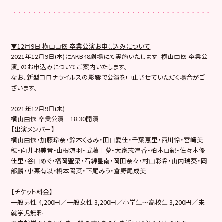
▼12月9日 横山由依 卒業公演お申し込みについて
2021年12月9日(木)にAKB48劇場にて実施いたします「横山由依 卒業公
演」のお申込みについてご案内いたします。
なお、新型コロナウイルスの影響で公演を中止させていただく場合がご
ざいます。
2021年12月9日(木)
横山由依 卒業公演 18:30開演
【出演メンバー】
横山由依・加藤玲奈・鈴木くるみ・田口愛佳・千葉恵里・西川怜・宮崎美
穂・向井地美音・山根涼羽・武藤十夢・大家志津香・柏木由紀・佐々木優
佳里・谷口めぐ・福岡聖菜・石綿星南・岡田奈々・村山彩希・山内瑞葵・岡
部麟・小栗有以・橋本陽菜・下尾みう・倉野尾成美
【チケット料金】
一般男性 4,200円／一般女性 3,200円／小学生～高校生 3,200円／未
就学児無料