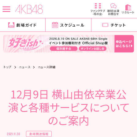
ファンクラブ
取材/出演
リクルート
-柱の会-
お問合せ
劇場ガイド
スケジュール
チケット
トップ
ニュース
ニュース詳細
12月9日 横山由依卒業公
演と各種サービスについて
のご案内
劇場関連情報
2021.11.30