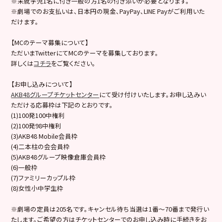
※未就学児1名に付き一般の方1名の付き添いが必要となります。
※劇場でのお支払いは、日本円の現金、PayPay、LINE Payがご利用いた
だけます。
【MCのテーマ募集について】
ただいまTwitterにてMCのテーマを募集しております。
詳しくは
コチラ
をご覧ください。
【お申し込みについて】
AKB48グループチケットセンター
にて受け付けいたします。お申し込みい
ただける応募枠は下記のとおりです。
(1)100発100中権利
(2)100発98中権利
(3)AKB48 Mobile会員枠
(4)二本柱の会会員枠
(5)AKB48グループ映像倉庫会員枠
(6)一般枠
(7)ファミリーカップル枠
(8)女性小中学生枠
※劇場の定員は205名です。キャンセル待ち当選は1番～70番まで発行い
たします。ご希望の方はチケットセンターでのお申し込み時に手続きをお