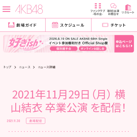
ファンクラブ
取材/出演
リクルート
-柱の会-
お問合せ
劇場ガイド
スケジュール
チケット
トップ
ニュース
ニュース詳細
2021年11月29日（月） 横
山結衣 卒業公演 を配信！
劇場配信
2021.11.30