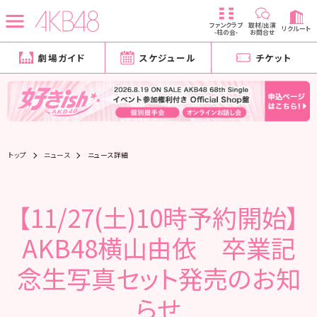
ファンクラブ
取材/出演
リクルート
-柱の会-
お問合せ
劇場ガイド
スケジュール
チケット
トップ
ニュース
ニュース詳細
【11/27(土)10時予約開始】
AKB48横山由依 卒業記
念生写真セット発売のお知
らせ