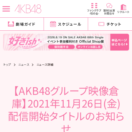
ファンクラブ
取材/出演
リクルート
-柱の会-
お問合せ
劇場ガイド
スケジュール
チケット
トップ
ニュース
ニュース詳細
【AKB48グループ映像倉
庫】2021年11月26日(金)
配信開始タイトルのお知ら
せ