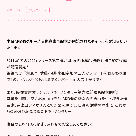
公式ニュース
2021.11.26
本日AKB48グループ映像倉庫で配信が開始されたタイトルをお知らせい
たします！
「はじめての〇〇」シリーズ第二弾、"Uber Eats編"、先週に引き続き後編
が配信開始！
後編では千葉恵里・武藤小麟・多田京加の三人がデザートをおかわり注
文！映えグルメも多数登場でメンバー一同大盛上がりです！
また、映像倉庫オリジナルドキュメンタリー第六弾前編も配信開始！
卒業を目前に控えた横山由依と、AKB48の数々の代表曲を生んできた作
曲家、井上ヨシマサさんとの対談を通じて、自身の活動の歴史と、これか
らのAKB48を見つめたドキュメンタリー！
注目の2タイトル、是非、あわせて
お楽しみください！