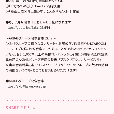
●2021年11月26日(金)配信開始タイトル
①「はじめての○○ Uber Eats編」後編
②「横山由依×井上ヨシマサ 2人の見たAKB48」前編
●ちょい見せ映像はこちらからご覧になれます！
https://youtu.be/6xSclG8xFf4
～AKB48グループ映像倉庫とは？～
AKB48グループの様々なコンサートや劇場公演、TV番組やSHOWROOM
アーカイブ映像、映像倉庫でしか観ることができないオリジナルコンテン
ツなど、合計1,000本以上の映像コンテンツが、月額1,078円(税込)で定額
見放題のAKB48グループ専用の映像サブスクリプションサービスです！
充実の会員特典も付いて、Web・アプリからAKB48グループの数々の感動
の瞬間をいつでも・どこでもお楽しみいただけます！
●AKB48グループ映像倉庫
https://akb48group-eizo.jp
SHARE ME !