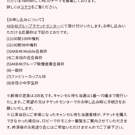
ただいまTwitterにてMCのテーマを募集しております。
詳しくは
コチラ
をご覧ください。
【お申し込みについて】
AKB48グループチケットセンター
にて受け付けいたします。お申し込みい
ただける応募枠は下記のとおりです。
(1)100発100中権利
(2)100発98中権利
(3)AKB48 Mobile会員枠
(4)二本柱の会会員枠
(5)AKB48グループ映像倉庫会員枠
(6)一般枠
(7)ファミリーカップル枠
(8)女性小中学生枠
※劇場の定員は205名です。キャンセル待ち当選は1番～70番まで発行い
たします。ご希望の方はチケットセンターでのお申し込み時に手続きをお
願いいたします。
※公演当日にご来場になったキャンセル待ち当選者様が、チケットを購入
できなかった場合は、ロビーでのモニター観覧をご案内させていただきま
す。終演後のお見送り会にはご参加いただけませんのでご了承下さい。