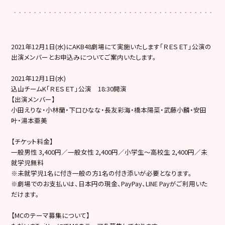
2021年12月1日(水)にAKB48劇場にて実施いたします「ＲＥＳＥＴ」公演の
出演メンバーとお申込みについてご案内いたします。
2021年12月1日(水)
込山チームK「ＲＥＳＥＴ」公演 18:30開演
【出演メンバー】
小田えりな・小林蘭・下口ひなな・長友彩海・橋本陽菜・武藤小麟・安田
叶・湯本亜美
【チケット料金】
一般男性 3,400円／一般女性 2,400円／小学生～高校生 2,400円／未
就学児無料
※未就学児1名に付き一般の方1名の付き添いが必要となります。
※劇場でのお支払いは、日本円の現金、PayPay、LINE Payがご利用いた
だけます。
【MCのテーマ募集について】