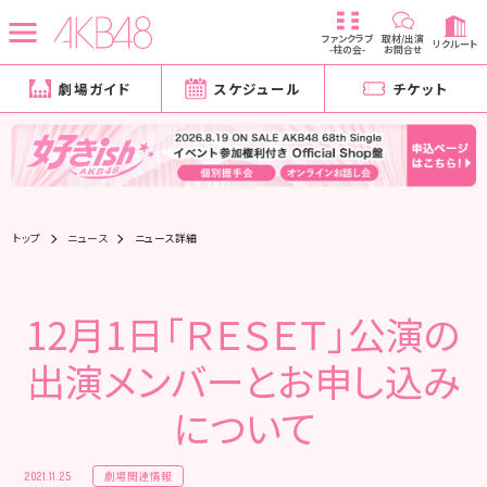
ファンクラブ
取材/出演
リクルート
-柱の会-
お問合せ
劇場ガイド
スケジュール
チケット
トップ
ニュース
ニュース詳細
12月1日「ＲＥＳＥＴ」公演の
出演メンバーとお申し込み
について
劇場関連情報
2021.11.25