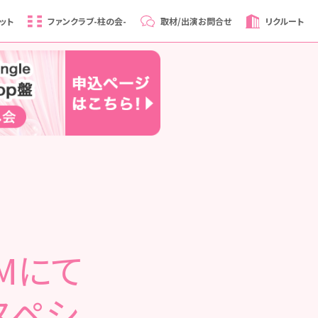
ット
ファンクラブ
-柱の会-
取材/出演
お問合せ
リクルート
OMにて
スペシ