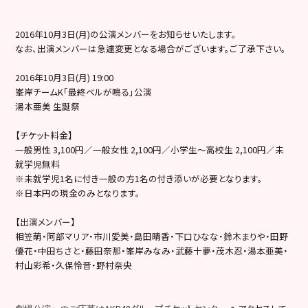
2016年10月3日(月)の公演メンバーをお知らせいたします。
なお、出演メンバーは急遽変更となる場合がございます。ご了承下さい。
2016年10月3日(月) 19:00
峯岸チームK「最終ベルが鳴る」公演
湯本亜美 生誕祭
【チケット料金】
一般男性 3,100円／一般女性 2,100円／小学生～高校生 2,100円／未
就学児無料
※未就学児1名に付き一般の方1名の付き添いが必要となります。
※日本円の現金のみとなります。
【出演メンバー】
相笠萌・阿部マリア・市川愛美・島田晴香・下口ひなな・鈴木まりや・田野
優花・中田ちさと・藤田奈那・峯岸みなみ・武藤十夢・茂木忍・湯本亜美・
村山彩希・久保怜音・野村奈央