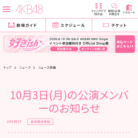
ファンクラブ
取材/出演
リクルート
-柱の会-
お問合せ
劇場ガイド
スケジュール
チケット
トップ
ニュース
ニュース詳細
10月3日(月)の公演メンバ
ーのお知らせ
劇場関連情報
2016.09.27