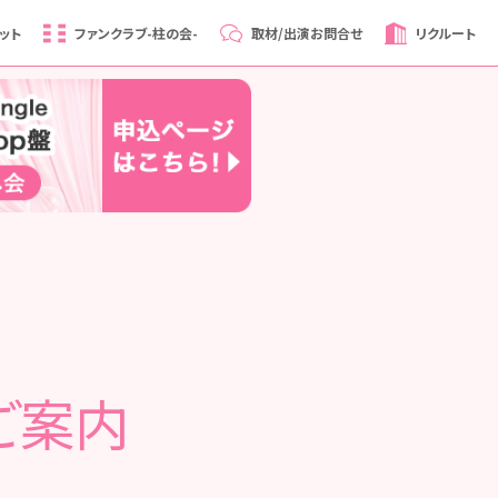
ット
ファンクラブ
-柱の会-
取材/出演
お問合せ
リクルート
ご案内