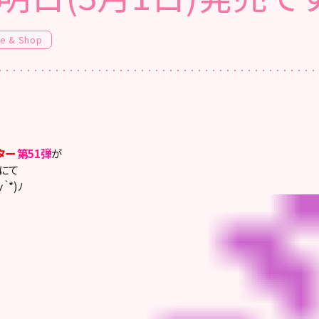
fe & Shop
ター
第51弾
が
にて
｀*)ﾉ