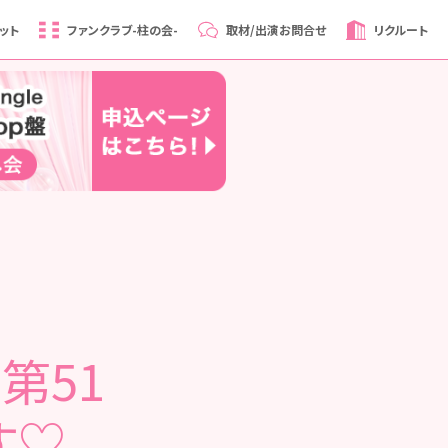
ット
ファンクラブ
-柱の会-
取材/出演
お問合せ
リクルート
第51
す♡