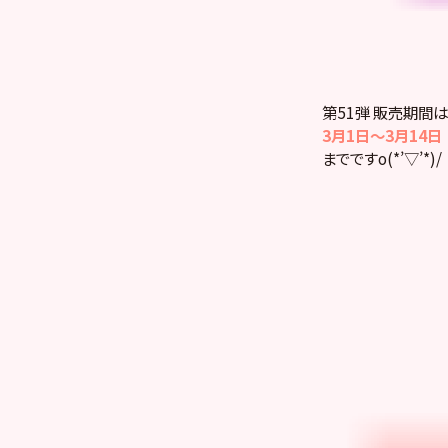
第51弾 販売期間は
3月1日～3月14日
までですo(*’▽’*)/