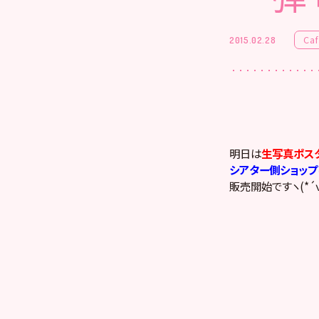
Ca
2015.02.28
明日は
生写真ポス
シアター側ショップ
販売開始ですヽ(*´ｖ