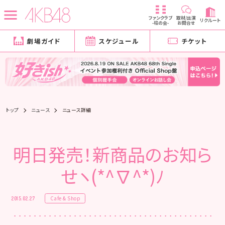
ファンクラブ
取材/出演
リクルート
-柱の会-
お問合せ
劇場ガイド
スケジュール
チケット
トップ
ニュース
ニュース詳細
明日発売！新商品のお知ら
せヽ(*^∇^*)ﾉ
Cafe & Shop
2015.02.27