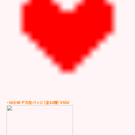
・SKE48 デカ缶バッジ（全62種）￥550