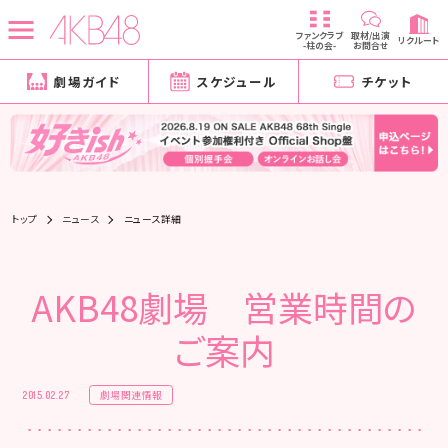
ファンクラブ
取材/出演
リクルート
-柱の会-
お問合せ
劇場ガイド
スケジュール
チケット
トップ
ニュース
ニュース詳細
AKB48劇場 営業時間の
ご案内
劇場関連情報
2015.02.27