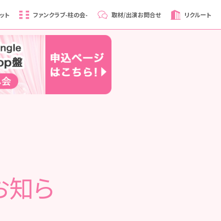
ット
ファンクラブ
-柱の会-
取材/出演
お問合せ
リクルート
お知ら