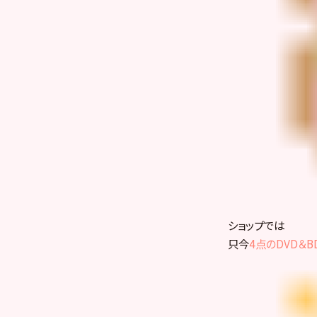
ショップでは
只今
4点のDVD＆