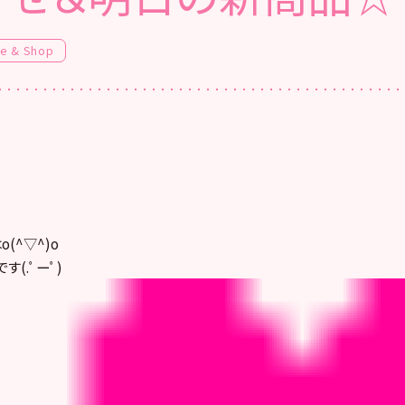
fe & Shop
(^▽^)o
す(.ﾟーﾟ)