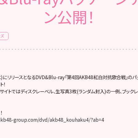
ン公開！
ッズ
(水)にリリースとなるDVD&Blu-ray「第4回AKB48紅白対抗歌合戦」
ト！
y特設サイトではディスクレーベル、生写真3枚(ランダム封入)の一例、ブックレッ
！
.akb48-group.com/dvd/akb48_kouhaku4/?ab=4