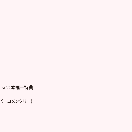
、Disc2：本編＋特典
ンバーコメンタリー)