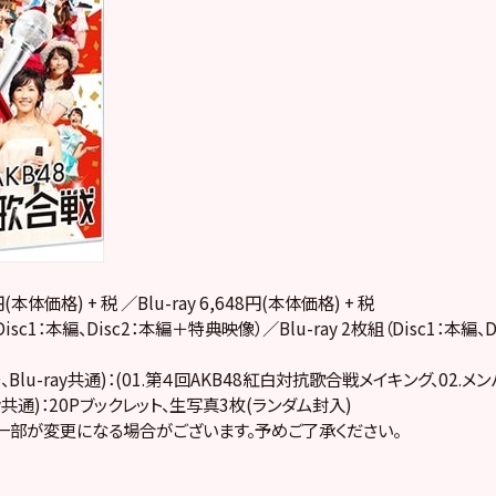
円(本体価格) + 税 ／Blu-ray 6,648円(本体価格) + 税
Disc1：本編、Disc2：本編＋特典映像）／Blu-ray 2枚組（Disc1：本編
Blu-ray共通)：(01.第４回AKB48紅白対抗歌合戦メイキング、02.メ
ray共通)：20Pブックレット、生写真3枚(ランダム封入)
一部が変更になる場合がございます。予めご了承ください。