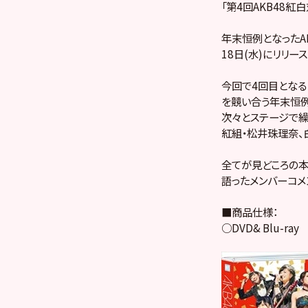
「第4回AKB48紅
年末恒例となったAK
18日(水)にリリース
今回で4回目となる
を競い合う年末恒例
次々とステージで繰
紅組・松井珠理奈、
全てが見どころの本
語ったメンバーコメ
■商品仕様：
○DVD& Blu-ray