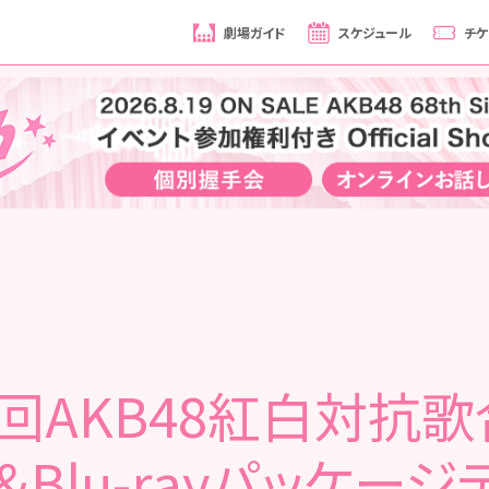
劇場ガイド
スケジュール
チケ
4回AKB48紅白対抗歌
＆Blu-rayパッケー