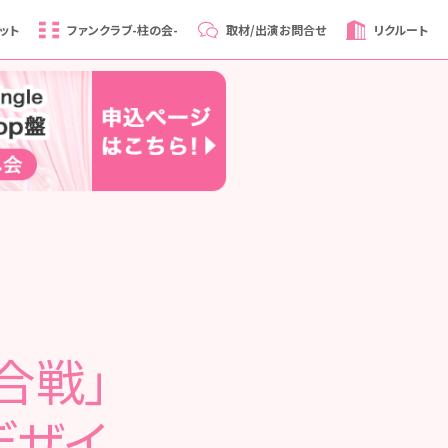
ット
ファンクラブ
-柱の会-
取材/出演
お問合せ
リクルート
合戦」
ジデザイ