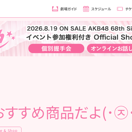
劇場ガイド
スケジュール
チケ
おすすめ商品だよ(･㉨･
fe & Shop