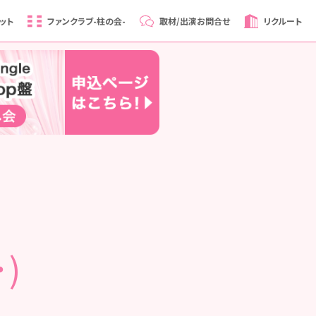
ット
ファンクラブ
-柱の会-
取材/出演
お問合せ
リクルート
)