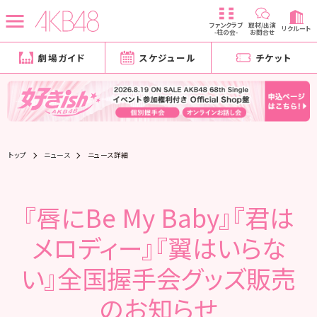
ファンクラブ
取材/出演
リクルート
-柱の会-
お問合せ
劇場ガイド
スケジュール
チケット
トップ
ニュース
ニュース詳細
『唇にBe My Baby』『君は
メロディー』『翼はいらな
い』全国握手会グッズ販売
のお知らせ