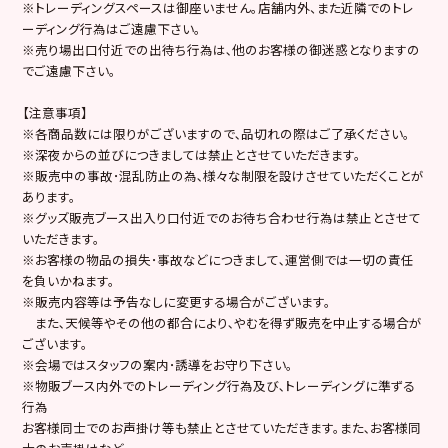
※トレーディングスペースは御座いません。店舗内外、また近隣でのトレ
ーディング行為はご遠慮下さい。
※売り場出口付近での出待ち行為は､他のお客様の御迷惑となりますの
でご遠慮下さい。
【注意事項】
※各商品数には限りがございますので､品切れの際はご了承ください。
※深夜からの並びにつきましては禁止とさせていただきます。
※販売中の事故･混乱防止の為､様々な制限を設けさせていただくことが
あります。
※グッズ販売ブース出入り口付近でのお待ち合わせ行為は禁止とさせて
いただきます。
※お客様の物品の損失･事故などにつきまして､運営側では一切の責任
を負いかねます。
※販売内容等は予告なしに変更する場合がございます。
また､天候等やその他の都合により､やむを得ず販売を中止する場合が
ございます。
※会場ではスタッフの案内･誘導をお守り下さい。
※物販ブース内外でのトレーディング行為及び､トレーディングに準ずる
行為
お客様同士でのお声掛け等も禁止とさせていただきます。また､お客様同