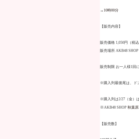
→
10
時
00
分
【販売内容】
販売価格
1,050
円（税込
販売場所
AKB48 SHO
販売制限 お一人様
1
回
※購入列最後尾は、ド
※購入列は
2/27
（金）
※
AKB48 SHOP
秋葉原
【販売数】