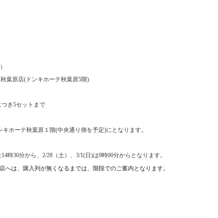
）
P
秋葉原店
(
ドンキホーテ秋葉原
5
階
)
につき
5
セットまで
ンキホーテ秋葉原１階
(
中央通り側を予定
)
にとなります。
は
14
時
30
分から、
2/28
（土）、
3/1(
日
)
は
9
時
00
分からとなります。
店へは、購入列が無くなるまでは、階段でのご案内となります。