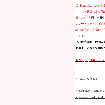
当日秋葉原店におきま
す。なお状況により
5
階
8
階に上がる際、当日生
レシートは無くさずお
譲渡が発覚した場合、
します。
上記販売期間・時間以
面禁止」とさせて頂き
※
2/28(
土
)
は終日トレ
さらに、今月も！
に
AKB48 SHOP
全国の
http://www.donki.com/akb