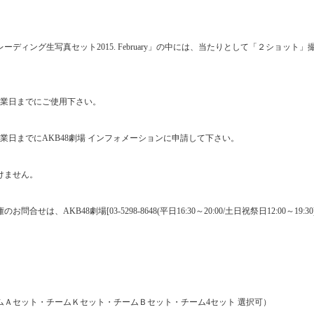
レーディング生写真セット
2015. February
」の中には、当たりとして「２ショット」
業日までにご使用下さい。
業日までに
AKB48
劇場 インフォメーションに申請して下さい。
けません。
権のお問合せは、
AKB48
劇場
[03-5298-8648(
平日
16:30
～
20:00/
土日祝祭日
12:00
～
19:30
ムＡセット・チームＫセット・チームＢセット・チーム
4
セット 選択可）