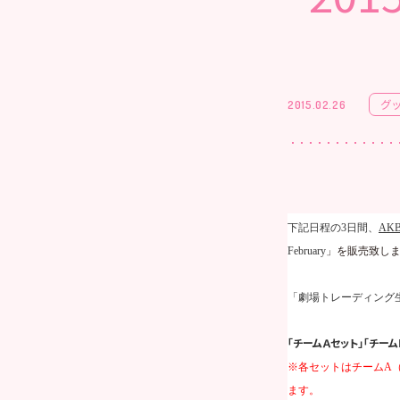
グ
2015.02.26
下記日程の
3
日間、
AKB
February
」を販売致し
「劇場トレーディング
「チームＡセット」「チーム
※各セットはチーム
A
ます。