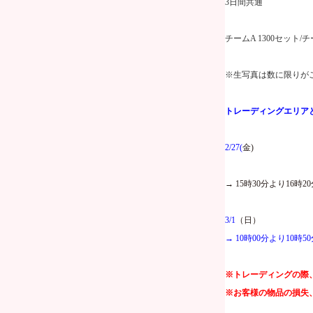
3
日間共通
チーム
A 1300
セット
/
チ
※生写真は数に限りが
トレーディングエリア
2/27(
金
)
→
15
時
30
分より
16
時
20
3/1
（日）
→
10
時
00
分より
10
時
50
※トレーディングの際
※お客様の物品の損失