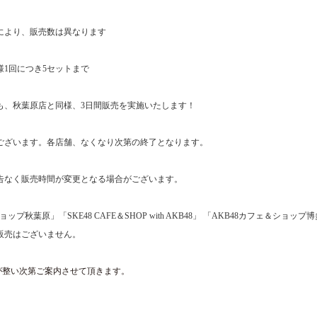
より、販売数は異なります
様
1
回につき
5
セットまで
も、秋葉原店と同様、
3
日間販売を実施いたします！
ございます。各店舗、なくなり次第の終了となります。
告なく販売時間が変更となる場合がございます。
ョップ秋葉原」「
SKE48 CAFE
＆
SHOP with AKB48
」 「
AKB48
カフェ＆ショップ博
販売はございません。
が整い次第ご案内させて頂きます。