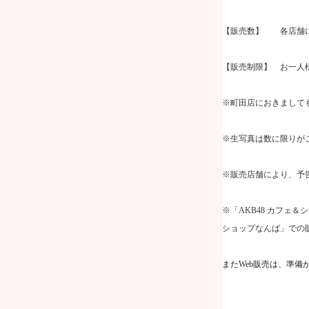
【販売数】 各店舗に
【販売制限】 お一人
※町田店におきまして
※生写真は数に限りが
※販売店舗により、予
※「
AKB48
カフェ＆シ
ショップなんば」での
また
Web
販売は、準備