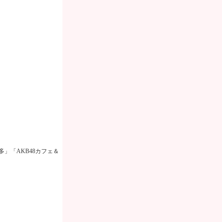
多」「
AKB48
カフェ＆