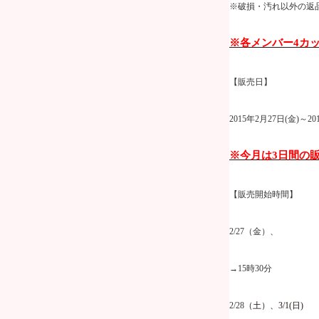
※破損・汚れ以外の返
※各メンバー
4
カ
【販売日】
2015
年
2
月
27
日
(
金
)
～
20
※今月は
3
日間の
【販売開始時間】
2/27
（金）、
→
15
時
30
分
2/28
（土）、
3/1(
日
)