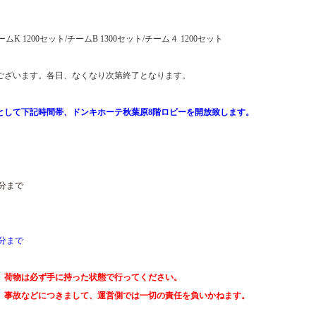
ーム
K 1200
セット
/
チーム
B 1300
セット
/
チーム４
1200
セット
ございます。各日、なくなり次第終了となります。
として下記時間帯、ドンキホーテ秋葉原
8
階ロビーを開放致します。
分まで
分まで
、荷物は必ず手に持った状態で行ってください。
、事故などにつきまして、運営側では一切の責任を負いかねます。