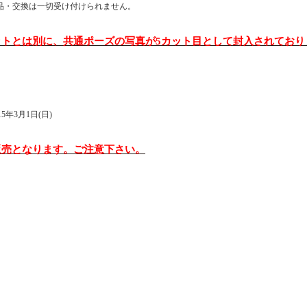
品・交換は一切受け付けられません。
ットとは別に、共通ポーズの写真が
5
カット目として封入されており
15
年
3
月
1
日
(
日
)
販売となります。ご注意下さい。