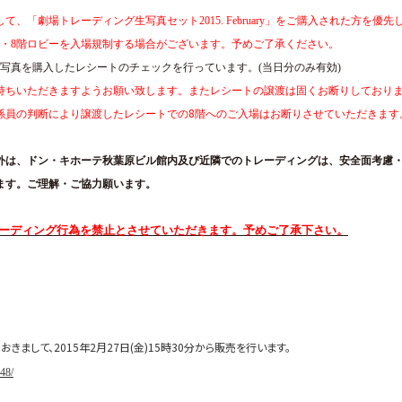
して、「劇場トレーディング生写真セット
2015. February
」をご購入された方を優先
・
8
階ロビーを入場規制する場合がございます。予めご了承ください。
写真を購入したレシートのチェックを行っています。
(
当日分のみ有効
)
持ちいただきますようお願い致します。またレシートの譲渡は固くお断りしており
8
係員の判断により譲渡したレシートでの
階へのご入場はお断りさせていただきます
外は、ドン・キホーテ秋葉原ビル館内及び近隣でのトレーディングは、安全面考慮
ます。ご理解・ご協力願います。
ーディング行為を禁止とさせていただきます。予めご了承下さい。
おきまして、
2015
年
2
月
27
日
(
金
)15
時
30
分から販売を行います。
48/