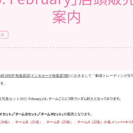
案内
ッズ
48 SHOP
秋葉原店
(
ドンキホーテ秋葉原
5
階
)
におきまして「劇場トレーディング生
ます。
」は、チームごとに
5
枚ランダム封入となっております。
生写真セット
2015.
February
Ｋセット」「チームＢセット」「チーム
4
セット」
の販売となります。
（
24
名）、チーム
K
（
21
名）、チーム
B
（
23
名）、チーム
4
（
22
名）の各メンバー
4+1