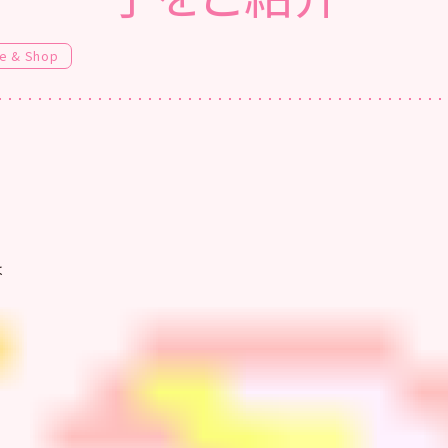
e & Shop
は