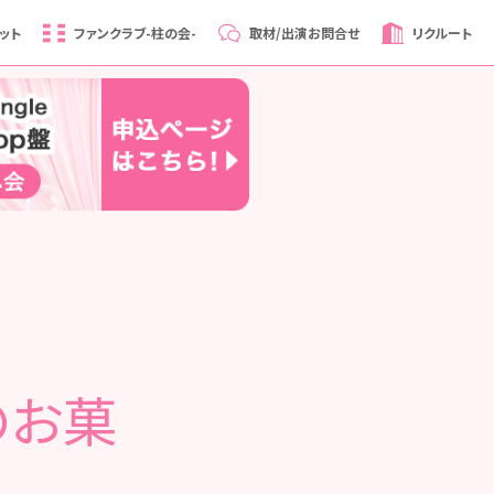
ット
ファンクラブ
-柱の会-
取材/出演
お問合せ
リクルート
のお菓