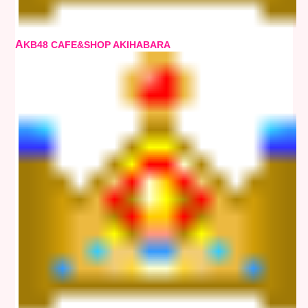
A
KB48 CAFE&SHOP AKIHABARA