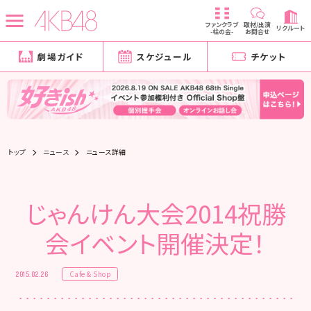
ファンクラブ
取材/出演
リクルート
-柱の会-
お問合せ
劇場ガイド
スケジュール
チケット
トップ
ニュース
ニュース詳細
じゃんけん大会2014祝勝
会イベント開催決定！
Cafe & Shop
2015.02.26