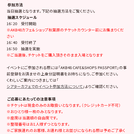
参加方法
当日抽選となります。下記の抽選方法をご覧ください。
抽選スケジュール
16：20 受付開始
※AKB48カフェ＆ショップ秋葉原のチケットカウンター前にお集まりくだ
さい
16：40 受付終了
16：50 抽選を実施
※ご当選後、チケットをご購入頂きそのまま入場となります
イベントにご参加される際には「AKB48 CAFE&SHOPS PASSPORT」の事
前登録をお済ませの上身分証明書をお持ちになり、ご参加ください。
くわしいご案内につきましては「
シアターカフェでのイベント参加方法について
」よりご確認ください。
ご応募にあたっての注意事項
※チケットは現金のみのお取扱いとなります。（クレジットカード不可）
※おひとり様一枚のみとなります。
※座席は当選順の自由席です。
※整理番号はお1人様ずつとなります。
※ご家族連れのお客様、お連れ様とお並びになられる際は予めご了承く