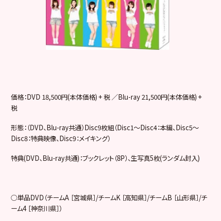
価格：
DVD 18,500
円
(
本体価格
) +
税 ／
Blu-ray 21,500
円
(
本体価格
) +
税
形態：（
DVD
、
Blu-ray
共通）
Disc9
枚組（
Disc1
～
Disc4
：本編、
Disc5
～
Disc8
：特典映像、
Disc9
：メイキング）
特典
(DVD
、
Blu-ray
共通
)
：ブックレット（
8P
）、生写真
5
枚
(
ランダム封入
)
○単品
DVD
（チーム
A
［宮城県］
/
チーム
K
［高知県］
/
チーム
B
［山形県］
/
チ
ーム
4
［神奈川県］）