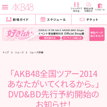
ファンクラブ
取材/出演
リクルート
-柱の会-
お問合せ
劇場ガイド
スケジュール
チケット
トップ
ニュース
ニュース詳細
「AKB48全国ツアー2014
あなたがいてくれるから。」
DVD&BD先行予約開始の
お知らせ！