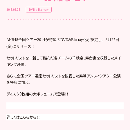
DVD / Blu-ray
2015.02.25
AKB48
全国ツアー
2014
が待望の
DVD&Blu-ray
化が決定し、
3
月
27
日
(
金
)
にリリース！
セットリストを一新して臨んだ各チームの千秋楽、舞台裏を収録したメイ
キング映像、
さらに全国ツアー通常セットリストを披露した舞浜アンフィシアター公演
を特典に加え、
ディスク
9
枚組の大ボリュームで登場！！
詳しくはこちらから！！