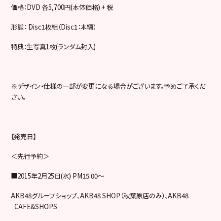
価格：
DVD
各
5,700
円
(
本体価格
) +
税
形態：
Disc1
枚組（
Disc1
：本編）
特典：生写真
1
枚
(
ランダム封入
)
※
デザイン・仕様の一部が変更になる場合がございます。予めご了承くだ
さい。
【発売日】
＜先行予約＞
■
2015
年
2
月
25
日
(
水
) PM15:00
～
AKB48
グループショップ、
AKB48 SHOP
（秋葉原店のみ）、
AKB48
CAFE&SHOPS