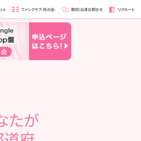
ット
ファンクラブ
-柱の会-
取材/出演
お問合せ
リクルート
あなたが
都道府