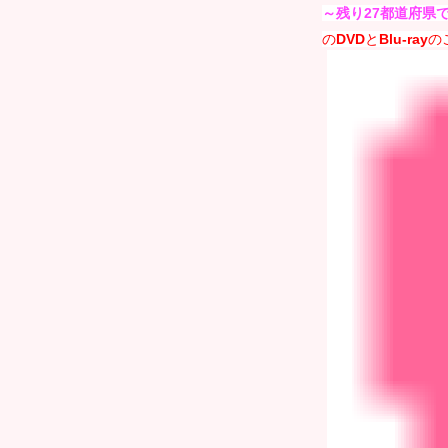
～残り27都道府県
の
DVD
と
Blu-ray
の