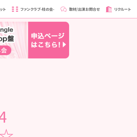
ット
ファンクラブ
-柱の会-
取材/出演
お問合せ
リクルート
14
始☆