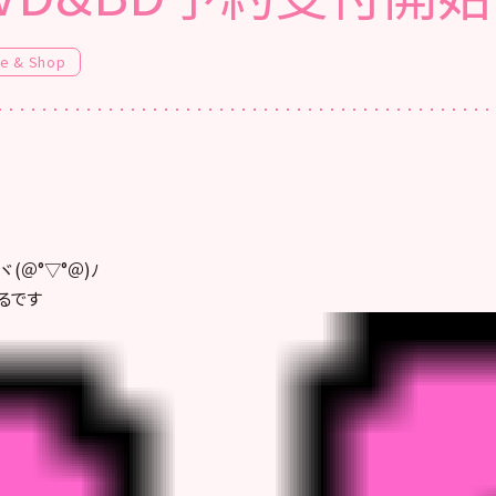
fe & Shop
(＠°▽°＠)ﾉ
るです