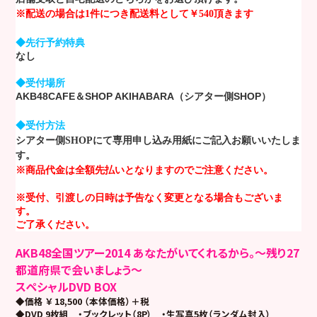
※配送の場合は1件につき配送料として￥540頂きます
◆先行予約特典
なし
◆受付場所
AKB48CAFE＆SHOP AKIHABARA（シアター側SHOP）
◆受付方法
シアター側SHOPにて専用申し込み用紙にご記入お願いいたしま
す。
※商品代金は全額先払いとなりますのでご注意ください。
※受付、引渡しの日時は予告なく変更となる場合もございま
す。
ご了承ください。
AKB48全国ツアー2014 あなたがいてくれるから。～残り27
都道府県で会いましょう～
スペシャルDVD BOX
◆価格
￥ 18,500 （本体価格）＋税
◆
DVD 9枚組 ・ブックレット（8P） ・生写真5枚（ランダム封入）