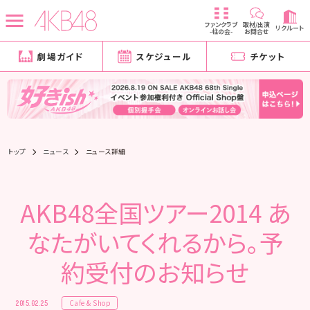
ファンクラブ
取材/出演
リクルート
-柱の会-
お問合せ
劇場ガイド
スケジュール
チケット
トップ
ニュース
ニュース詳細
AKB48全国ツアー2014 あ
なたがいてくれるから。予
約受付のお知らせ
Cafe & Shop
2015.02.25