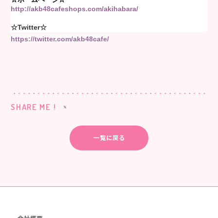
http://akb48cafeshops.com/akihabara/
☆Twitter☆
https://twitter.com/akb48cafe/
SHARE ME !
一覧に戻る