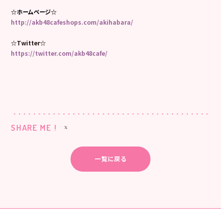
☆ホームページ☆
http://akb48cafeshops.com/akihabara/
☆Twitter☆
https://twitter.com/akb48cafe/
SHARE ME !
一覧に戻る