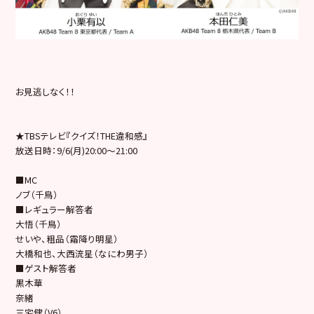
お見逃しなく！！
★TBSテレビ『クイズ！THE違和感』
放送日時：9/6(月)20:00〜21:00
■MC
ノブ（千鳥）
■レギュラー解答者
大悟（千鳥）
せいや、粗品（霜降り明星）
大橋和也、大西流星（なにわ男子）
■ゲスト解答者
黒木華
奈緒
三宅健（V6）