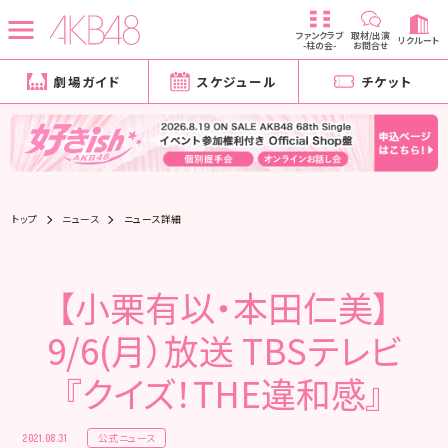
ファンクラブ
取材/出演
リクルート
-柱の会-
お問合せ
劇場ガイド
スケジュール
チケット
トップ
ニュース
ニュース詳細
【小栗有以・本田仁美】
9/6(月）放送 TBSテレビ
『クイズ！THE違和感』
公式ニュース
2021.08.31