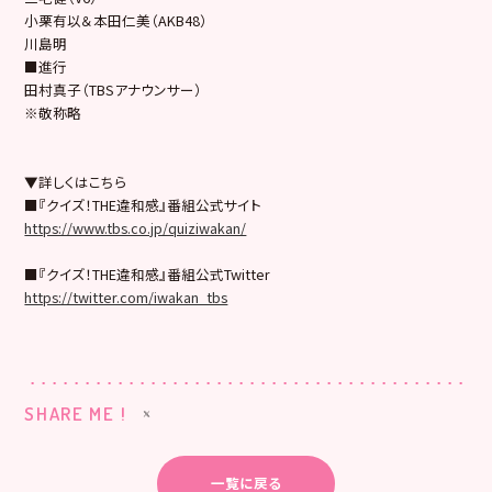
小栗有以＆本田仁美（AKB48）
川島明
■進行
田村真子（TBSアナウンサー）
※敬称略
▼詳しくはこちら
■『クイズ！THE違和感』番組公式サイト
https://www.tbs.co.jp/quiziwakan/
■『クイズ！THE違和感』番組公式Twitter
https://twitter.com/iwakan_tbs
SHARE ME !
一覧に戻る