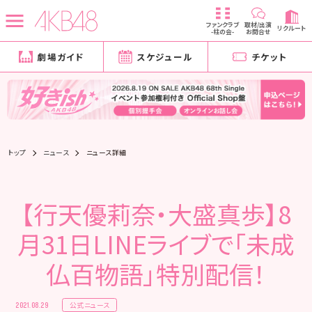
ファンクラブ
取材/出演
リクルート
-柱の会-
お問合せ
劇場ガイド
スケジュール
チケット
トップ
ニュース
ニュース詳細
【行天優莉奈・大盛真歩】8
月31日LINEライブで「未成
仏百物語」特別配信！
公式ニュース
2021.08.29