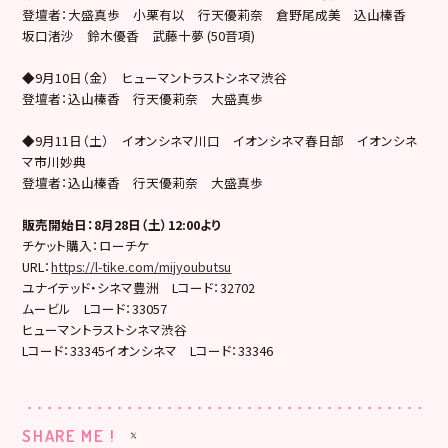
登壇者：大盛真歩 小栗有以 行天優莉奈 倉野尾成美 込山榛香
坂口渚沙 鈴木優香 武藤十夢 (50音項)
◆9月10日（金） ヒューマントラストシネマ渋谷
登壇者：込山榛香 行天優莉奈 大盛真歩
◆9月11日（土） イオンシネマ川口 イオンシネマ春日部 イオンシネ
マ市川妙典
登壇者：込山榛香 行天優莉奈 大盛真歩
販売開始日：8月28日（土）12:00より
チケット購入：ローチケ
URL：
https://l-tike.com/mijyoubutsu
ユナイテッド・シネマ豊洲 Lコード：32702
ムービル Lコード：33057
ヒューマントラストシネマ渋谷
Lコード：33345イオンシネマ Lコード：33346
SHARE ME !