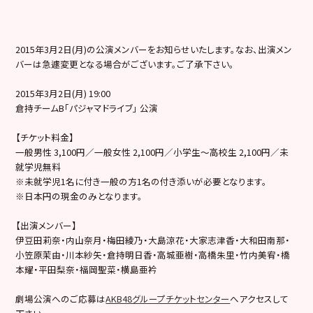
2015年3月2日(月)の公演メンバーをお知らせいたします。なお、出演メン
バーは急遽変更となる場合がございます。ご了承下さい。
2015年3月2日(月) 19:00
倉持チームB「パジャマドライブ」 公演
【チケット料金】
一般男性 3,100円／一般女性 2,100円／小学生～高校生 2,100円／未
就学児無料
※未就学児1名に付き一般の方1名の付き添いが必要となります。
※日本円の現金のみとなります。
【出演メンバー】
伊豆田莉奈・内山奈月・梅田綾乃・大島涼花・大家志津香・大和田南那・
小笠原茉由・川本紗矢・倉持明日香・高城亜樹・高橋朱里・竹内美宥・橋
本耀・平田梨奈・福岡聖菜・横島亜衿
劇場公演へのご応募は
AKB48グループチケットセンター
へアクセスして