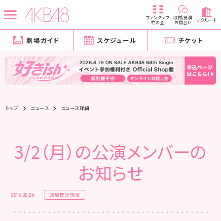
ファンクラブ
取材/出演
リクルート
-柱の会-
お問合せ
劇場ガイド
スケジュール
チケット
トップ
ニュース
ニュース詳細
3/2（月）の公演メンバーの
お知らせ
劇場関連情報
2015.02.24