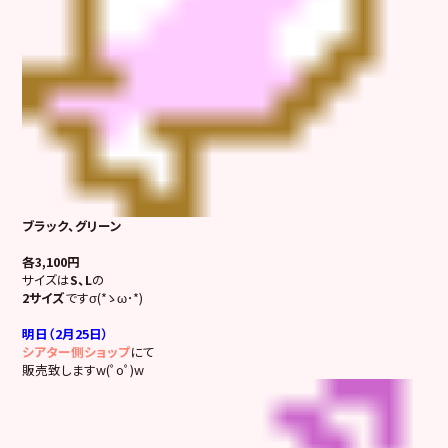
ブラック、グリーン
各3,100円
サイズは
S、L
の
2サイズ
ですσ(*ゝω･*)
明日（2月25日）
シアター側ショップ
にて
販売致しますw(ﾟoﾟ)w