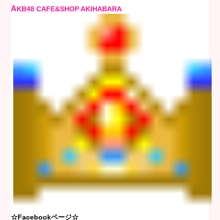
A
KB48 CAFE&SHOP AKIHABARA
☆Facebookページ☆