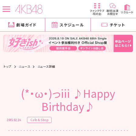
ファンクラブ
取材/出演
リクルート
-柱の会-
お問合せ
劇場ガイド
スケジュール
チケット
トップ
ニュース
ニュース詳細
(*・ω・)っiii ♪Happy
Birthday♪
Cafe & Shop
2015.02.24