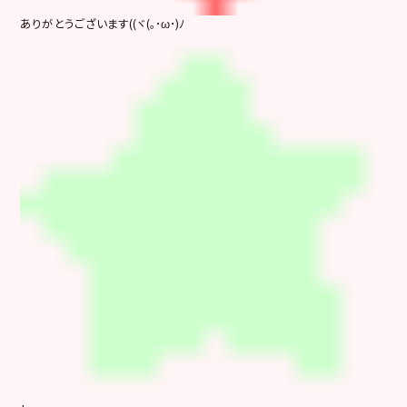
ありがとうございます((ヾ(｡･ω･)ﾉ
+.