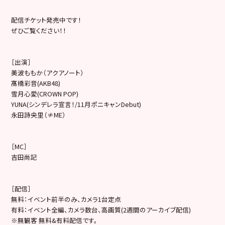
配信チケット発売中です！
ぜひご覧ください！！
［出演］
美波ももか（アクアノート）
髙橋彩音(AKB48)
雪月心愛(CROWN POP)
YUNA(シンデレラ宣言！/11月ポニキャンDebut)
永田詩央里（≠ME）
［MC］
吉田尚記
［配信］
無料：イベント前半のみ、カメラ1台定点
有料：イベント全編、カメラ数台、高画質(
2週間のアーカイブ配信)
※無観客 無料&有料配信です。