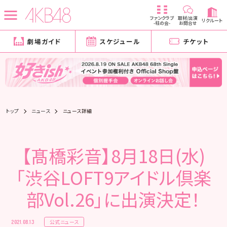
ファンクラブ
取材/出演
リクルート
-柱の会-
お問合せ
劇場ガイド
スケジュール
チケット
トップ
ニュース
ニュース詳細
【髙橋彩音】8月18日(水)
「渋谷LOFT9アイドル倶楽
部Vol.26」に出演決定！
公式ニュース
2021.08.13