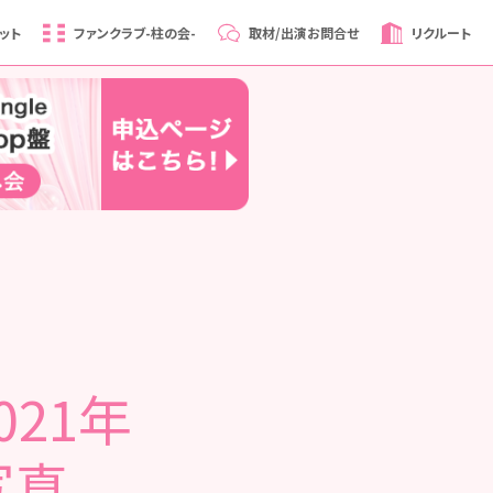
ット
ファンクラブ
-柱の会-
取材/出演
お問合せ
リクルート
021年
写真