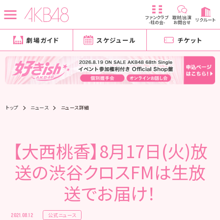
ファンクラブ
取材/出演
リクルート
-柱の会-
お問合せ
劇場ガイド
スケジュール
チケット
トップ
ニュース
ニュース詳細
【大西桃香】8月17日(火)放
送の渋谷クロスFMは生放
送でお届け！
公式ニュース
2021.08.12