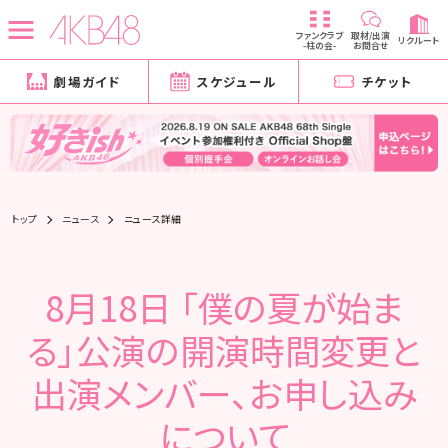
ファンクラブ
取材/出演
リクルート
-柱の会-
お問合せ
劇場ガイド
スケジュール
チケット
トップ
ニュース
ニュース詳細
8月18日 「僕の夏が始ま
る」公演の開演時間変更と
出演メンバー、お申し込み
について