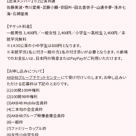
【出演メンバー】※2公演共通
佐藤美波・市川愛美・武藤小麟・安田叶・田北香世子・山邊歩夢・浅井七
海・石綿星南
【チケット料金】
一般男性 3,400円／一般女性 2,400円／小学生～高校生 2,400円／未
就学児無料
※14:30公演の小中学生は800円となります。
※未就学児1名に付き一般の方1名の付き添いが必要となります。※劇場
でのお支払いは、日本円の現金またはPayPayがご利用いただけます。
【お申し込みについて】
AKB48グループチケットセンター
にて受け付けいたします。お申し込みい
ただける応募枠は下記のとおりです。
(1)100発100中権利
(2)100発98中権利
(3)AKB48 Mobile会員枠
(4)二本柱の会会員枠
(5)AKB48グループ映像倉庫会員枠
(6)一般枠
(7)ファミリーカップル枠
(8)女性小中学生枠