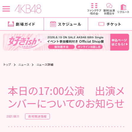
ファンクラブ
取材/出演
リクルート
-柱の会-
お問合せ
劇場ガイド
スケジュール
チケット
トップ
ニュース
ニュース詳細
本日の17:00公演 出演メ
ンバーについてのお知らせ
劇場関連情報
2021.08.11