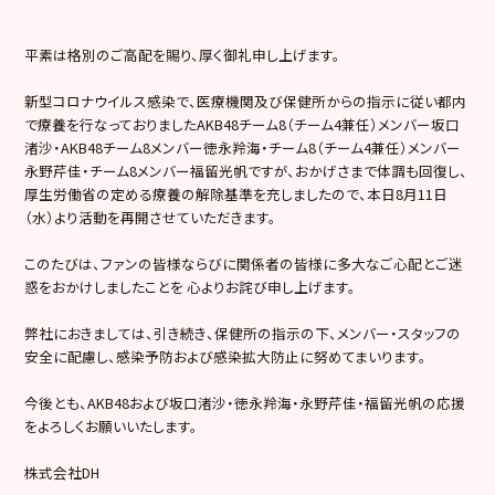
平素は格別のご高配を賜り、厚く御礼申し上げます。
新型コロナウイルス感染で、医療機関及び保健所からの指示に従い都内
で療養を行なっておりましたAKB48チーム8（チーム4兼任）メンバー坂口
渚沙・AKB48チーム8メンバー徳永羚海・チーム8（チーム4兼任）メンバー
永野芹佳・チーム8メンバー福留光帆ですが、おかげさまで体調も回復し、
厚生労働省の定める療養の解除基準を充しましたので、本日8月11日
（水）より活動を再開させていただきます。
このたびは、ファンの皆様ならびに関係者の皆様に多大なご心配とご迷
惑をおかけしましたことを 心よりお詫び申し上げます。
弊社におきましては、引き続き、保健所の指示の下、メンバー・スタッフの
安全に配慮し、感染予防および感染拡大防止に努めてまいります。
今後とも、AKB48および坂口渚沙・徳永羚海・永野芹佳・福留光帆の応援
をよろしくお願いいたします。
株式会社DH