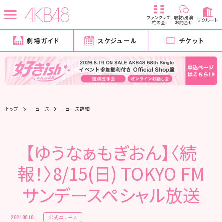
ファンクラブ
取材/出演
リクルート
-柱の会-
お問合せ
劇場ガイド
スケジュール
チケット
トップ
ニュース
ニュース詳細
【ゆうなぁもぎおん】〈続
報！〉8/15(日) TOKYO FM
サンデースペシャル放送
公式ニュース
2021.08.10