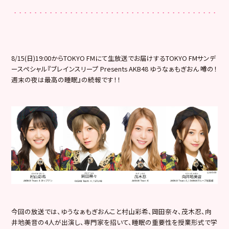
8/15(日)19:00からTOKYO FMにて生放送でお届けするTOKYO FMサンデ
ースペシャル『ブレインスリープ Presents AKB48 ゆうなぁもぎおん 噂の！
週末の夜は最高の睡眠』の続報です！！
今回の放送では、ゆうなぁもぎおんこと村山彩希、岡田奈々、茂木
忍、向
井地美音の4人が出演し、専門家を招いて、睡眠の重要性を
授業形式で学