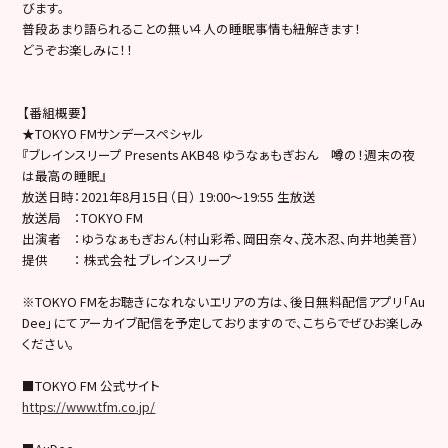
びます。
普段あまり語られることの無い４人の睡眠事情も紐解きます！
どうぞお楽しみに！！
【番組概要】
★TOKYO FMサンデースペシャル
『ブレインスリープ Presents AKB48 ゆうなぁもぎおん 噂の！週末の夜
は最高の睡眠』
放送日時：2021年8月15日（日） 19:00～19:55 生放送
放送局 ：TOKYO FM
出演者 ：ゆうなぁもぎおん（村山彩希、岡田奈々、茂木忍、向井地美音）
提供 ： 株式会社 ブレインスリープ
※TOKYO FMをお聴きになれないエリアの方は、後日無料配信アプリ「Au
Dee」にてアーカイブ配信を予定しておりますので、こちらでぜ
ひお楽しみ
ください。
■TOKYO FM 公式サイト
https://www.tfm.co.jp/