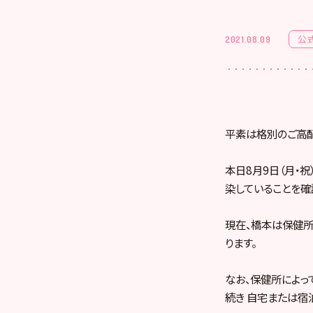
公
2021.08.09
平素は格別のご高配
本日8月9日（月・
染していることを確
現在、橋本は保健
ります。
なお、保健所によっ
続き 自宅または宿