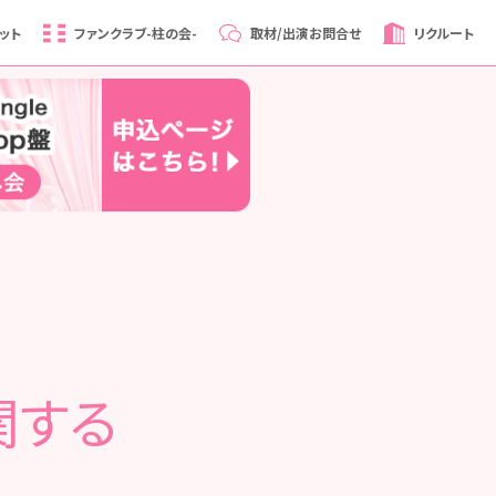
ット
ファンクラブ
-柱の会-
取材/出演
お問合せ
リクルート
関する