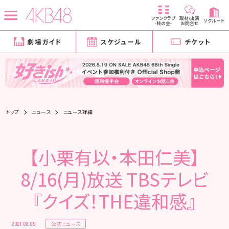
ファンクラブ
取材/出演
リクルート
-柱の会-
お問合せ
劇場ガイド
スケジュール
チケット
トップ
ニュース
ニュース詳細
【小栗有以・本田仁美】
8/16(月)放送 TBSテレビ
『クイズ！THE違和感』
公式ニュース
2021.08.09