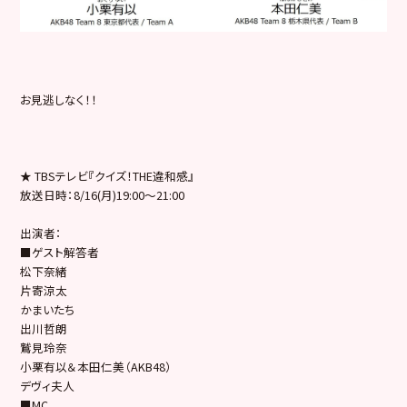
お見逃しなく！！
★ TBSテレビ『クイズ！THE違和感』
放送日時：8/16(月)19:00〜21:00
出演者：
■ゲスト解答者
松下奈緒
片寄涼太
かまいたち
出川哲朗
鷲見玲奈
小栗有以＆本田仁美（AKB48）
デヴィ夫人
■MC