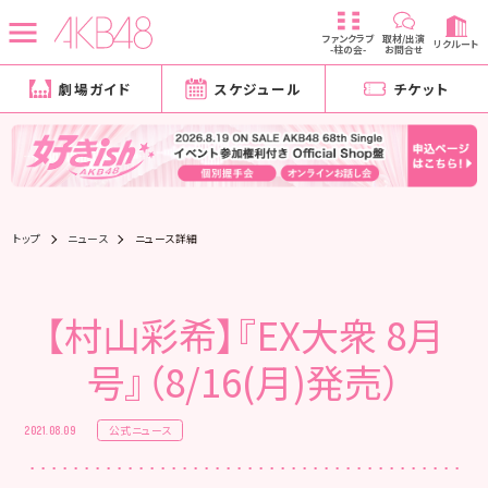
ファンクラブ
取材/出演
リクルート
-柱の会-
お問合せ
劇場ガイド
スケジュール
チケット
トップ
ニュース
ニュース詳細
【村山彩希】『EX大衆 8月
号』（8/16(月)発売）
公式ニュース
2021.08.09