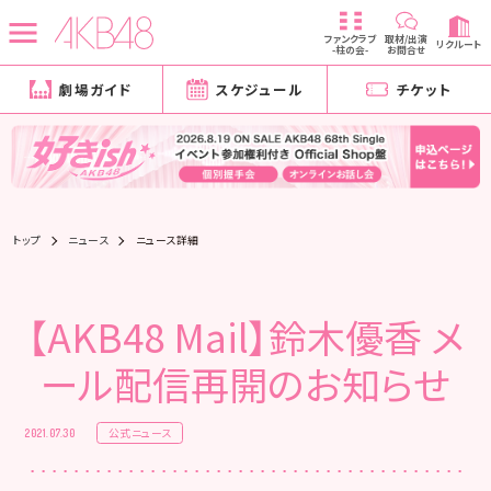
ファンクラブ
取材/出演
リクルート
-柱の会-
お問合せ
劇場ガイド
スケジュール
チケット
トップ
ニュース
ニュース詳細
【AKB48 Mail】鈴木優香 メ
ール配信再開のお知らせ
公式ニュース
2021.07.30