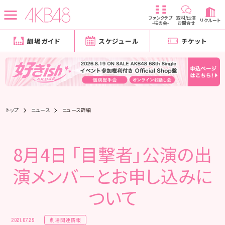
ファンクラブ
取材/出演
リクルート
-柱の会-
お問合せ
劇場ガイド
スケジュール
チケット
トップ
ニュース
ニュース詳細
8月4日 「目撃者」公演の出
演メンバーとお申し込みに
ついて
劇場関連情報
2021.07.29