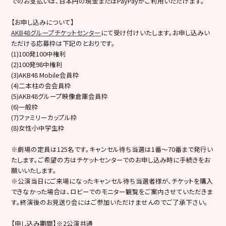
でのお支払いは、日本円の現金またはPayPayがご利用いただけます。
【お申し込みについて】
AKB48グループチケットセンター
にて受け付けいたします。お申し込みい
ただける応募枠は下記のとおりです。
(1)100発100中権利
(2)100発98中権利
(3)AKB48 Mobile会員枠
(4)二本柱の会会員枠
(5)AKB48グループ映像倉庫会員枠
(6)一般枠
(7)ファミリーカップル枠
(8)女性小中学生枠
※劇場の定員は125名です。キャンセル待ち当選は1番～70番まで発行い
たします。ご希望の方はチケットセンターでのお申し込み時に手続きをお
願いいたします。
※公演当日にご来場になったキャンセル待ち当選者様が、チケットを購入
できなかった場合は、ロビーでのモニター観覧をご案内させていただきま
す。終演後のお見送り会にはご参加いただけませんのでご了承下さい。
【申し込み期間】※2公演共通