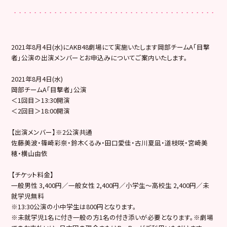
2021年8月4日(水)にAKB48劇場にて実施いたします岡部チームA「目撃
者」公演の出演メンバーとお申込みについてご案内いたします。
2021年8月4日(水)
岡部チームA「目撃者」公演
＜1回目＞13:30開演
＜2回目＞18:00開演
【出演メンバー】※2公演共通
佐藤美波・篠崎彩奈・鈴木くるみ・田口愛佳・古川夏凪・道枝咲・宮崎美
穂・横山由依
【チケット料金】
一般男性 3,400円／一般女性 2,400円／小学生～高校生 2,400円／未
就学児無料
※13:30公演の小中学生は800円となります。
※未就学児1名に付き一般の方1名の付き添いが必要となります。※劇場