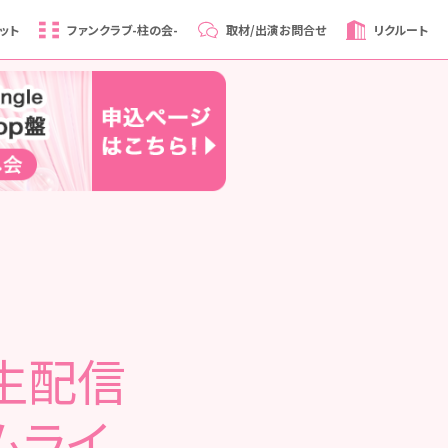
ット
ファンクラブ
-柱の会-
取材/出演
お問合せ
リクルート
ド生配信
ムライ