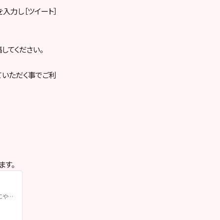
入力し［ツイート］
してください。
していただく事でご利
ます。
秋葉原から誕生したアイドル『AKB48』の劇場公演を生配信＆公演日当日にアーカイブをダウンロード配信！PCやスマートフォン（スマホ）で視聴できます。