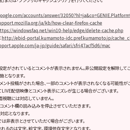
聴」または「ブラウザのキャッシュクリア」を行ってください。
.google.com/accounts/answer/32050?hl=ja&co=GENIE.Platfo
upport.mozilla.org/ja/kb/how-clear-firefox-cache
ttps://windowsfaq.net/win10-help/edge/delete-cache.php
：
http://ebid-portal.kumamoto-idc.pref.kumamoto.jp/cache_c
pport.apple.com/ja-jp/guide/safari/sfri47acf5d6/mac
設定がされているとコメントが表示されません。非公開設定を解除してご
施となります。
メント投稿がされた場合、一部のコメントが表示されなくなる可能性がご
てLIVE配信映像とコメント表示にズレが生じる場合がございます。
面視聴には対応していません。
コメント欄の読み込みを停止させていただきます。
非対応となります。
では非表示とさせていただく場合がございます。
されるのは文字、絵文字、環境依存文字となります。