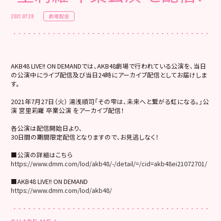
劇場配信
2021.07.28
AKB48 LIVE!! ON DEMANDでは、AKB48劇場で行われている公演を、当日
の公演中にライブ配信及び当日24時にアーカイブ配信としてお届けしま
す。
2021年7月27日（火） 湯浅順司「その雫は、未来へと繋がる虹になる。」公
演 宮里莉羅 卒業公演 をアーカイブ配信！
各公演は配信開始日より、
30日間の期間限定配信となりますので、お見逃しなく！
■公演の詳細はこちら
https://www.dmm.com/lod/akb48/-/detail/=/cid=akb48ei21072701/
■AKB48 LIVE!! ON DEMAND
https://www.dmm.com/lod/akb48/