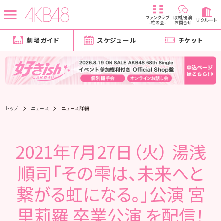
ファンクラブ
取材/出演
リクルート
-柱の会-
お問合せ
劇場ガイド
スケジュール
チケット
トップ
ニュース
ニュース詳細
2021年7月27日（火） 湯浅
順司「その雫は、未来へと
繋がる虹になる。」公演 宮
里莉羅 卒業公演 を配信！