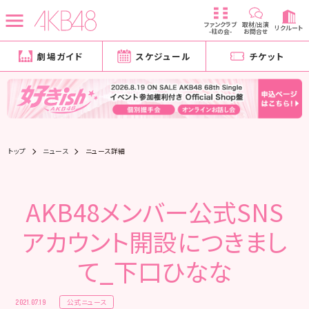
ファンクラブ
取材/出演
リクルート
-柱の会-
お問合せ
劇場ガイド
スケジュール
チケット
トップ
ニュース
ニュース詳細
AKB48メンバー公式SNS
アカウント開設につきまし
て_下口ひなな
公式ニュース
2021.07.19