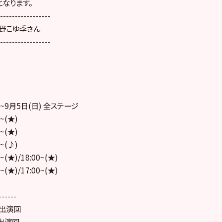
となります。
---------
--------
野こゆ季さん
---------
--------
)~9月5日(日) 全ステージ
0~(★)
0~(★)
0~(♪)
0~(★)/18:00~(★)
0~(★)/17:00~(★)
------
出演回
出演回