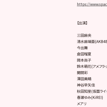
https://www.spac
【出演】
三田麻央
清水麻璃亜(AKB48
今出舞
倉田瑠夏
岡本尚子
鈴木萌花(アメフラっ
聞間彩
澤田美晴
神谷早矢佳
秋田知里(仮面ライダ
春瀬ゆみ(KiREI)
メアリ