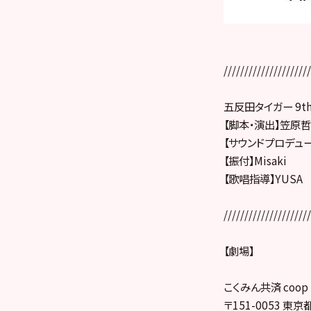
/////////////////////
五反田タイガー 9th
【脚本・演出】笠原哲平(
【サウンドプロデュース】b
【振付】Misaki
【歌唱指導】YUSA
/////////////////////
【劇場】
こくみん共済 coo
〒151-0053 東