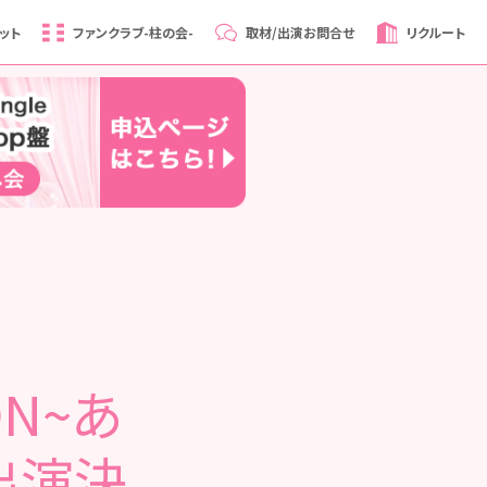
ット
ファンクラブ
-柱の会-
取材/出演
お問合せ
リクルート
ON~あ
出演決