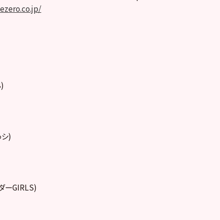
ezero.co.jp/
)
シ)
ーGIRLS)