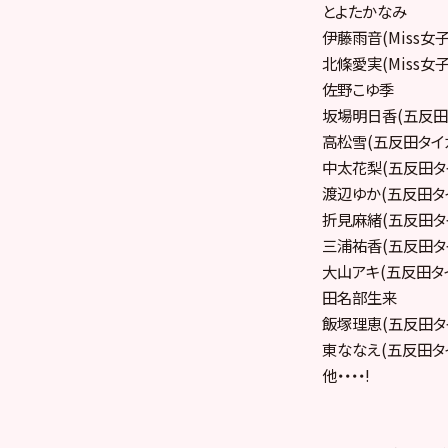
とよたかなみ
伊藤雨音(Miss女
北條愛実(Miss女
佐野こゆ季
坂場明日香(五反田
高松雪(五反田タイ
中太花梨(五反田タ
渡辺ゆか(五反田タ
折見麻緒(五反田タ
三浦祐香(五反田タ
大山アキ(五反田タ
田名部生来
飯塚理恵(五反田タ
東ななえ(五反田タ
他・・・・!