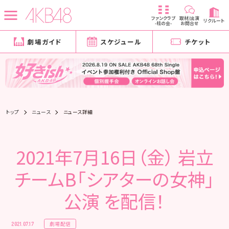
ファンクラブ
取材/出演
リクルート
-柱の会-
お問合せ
劇場ガイド
スケジュール
チケット
トップ
ニュース
ニュース詳細
2021年7月16日（金） 岩立
チームB「シアターの女神」
公演 を配信！
劇場配信
2021.07.17