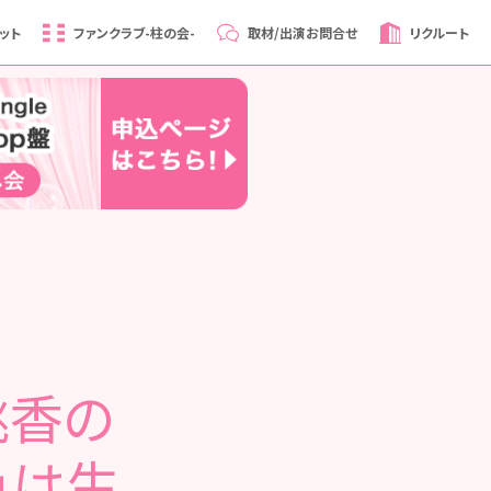
ット
ファンクラブ
-柱の会-
取材/出演
お問合せ
リクルート
西桃香の
‼」は生