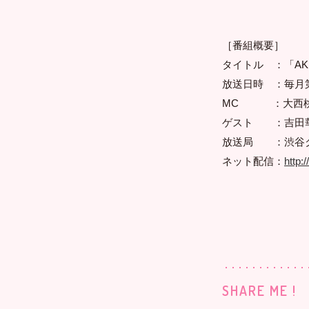
［番組概要］
タイトル ：「AKB4
放送日時 ：毎月第3火
MC ：大西
ゲスト ：吉田
放送局 ：渋谷クロ
ネット配信：
http:
SHARE ME !