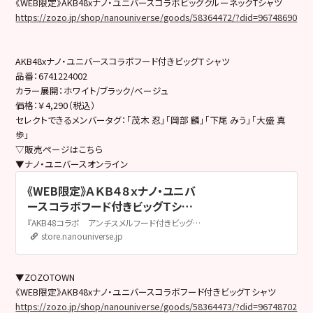
《WEB限定》AKB48xナノ・ユニバースコラボビッグクルーネックTシャツ
https://zozo.jp/shop/nanouniverse/goods/58364472/?did=96748690
AKB48xナノ・ユニバースコラボフード付きビッグＴシャツ
品番：6741224002
カラー展開：ホワイト/ブラック/ベージュ
価格：￥4,290（税込）
セレクトできるメンバータグ：「茂木 忍」「岡部 麟」「下尾 みう」「大盛 真
歩」
▽販売ページはこちら
▼ナノ・ユニバースオンライン
《WEB限定》ＡＫＢ４８ｘナノ・ユニバ
ースコラボフード付きビッグＴシャ
ツ / パターン1 | 6741224002 | ナ
『AKB48コラボ アンチスメルフード付きビッグＴシャツ』
ノ・ユニバース公式通販サイト |
store.nanouniverse.jp
nano・universe
▼ZOZOTOWN
《WEB限定》AKB48xナノ・ユニバースコラボフード付きビッグＴシャツ
https://zozo.jp/shop/nanouniverse/goods/58364473/?did=96748702