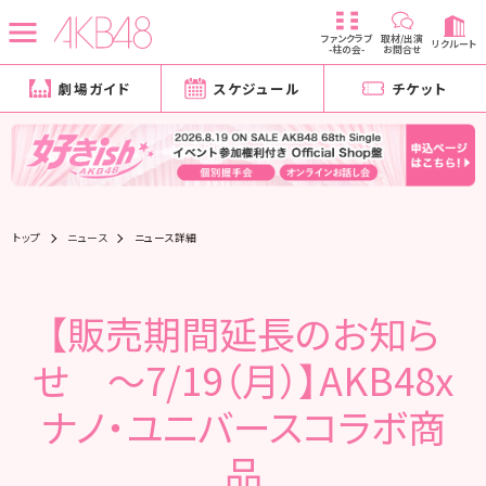
ファンクラブ
取材/出演
リクルート
-柱の会-
お問合せ
劇場ガイド
スケジュール
チケット
トップ
ニュース
ニュース詳細
【販売期間延長のお知ら
せ ～7/19（月）】AKB48x
ナノ・ユニバースコラボ商
品