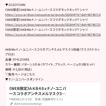
▼ZOZOTOWN
《WEB限定》AKB48xナノ・ユニバースコラボモックネックＴシャツ
https://zozo.jp/shop/nanouniverse/goods/58364474/?did=96748714
《WEB限定》AKB48xナノ・ユニバースコラボモックネックＴシャツ
https://zozo.jp/shop/nanouniverse/goods/58364474/?did=96748715
《WEB限定》AKB48xナノ・ユニバースコラボモックネックＴシャツ
https://zozo.jp/shop/nanouniverse/goods/58364474/?did=96748716
AKB48xナノ・ユニバースコラボアンチスメルマスク３枚組（マスクストラッ
プ付き）
品番：6741253001
カラー展開：パターン1のみ（ホワイト、ブラック、ベージュの3枚セット）
価格：￥3,850（税込）
▽販売ページはこちら
▼ナノ・ユニバースオンライン
《WEB限定》ＡＫＢ４８ｘナノ・ユニバ
ースコラボアンチスメルマスク３枚
組 / パターン1 | 6741253001 | ナ
『AKB48とのコラボ 防臭・抗菌素材マスク』
ノ・ユニバース公式通販サイト |
store.nanouniverse.jp