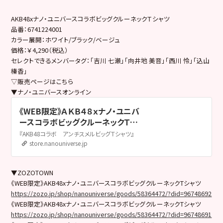
AKB48xナノ・ユニバースコラボビッグクルーネックＴシャツ
品番：6741224001
カラー展開：ホワイト/ブラック/ベージュ
価格：￥4,290（税込）
セレクトできるメンバータグ：「吉川 七瀬」「向井地 美音」「西川 怜」「込山
榛香」
▽販売ページはこちら
▼ナノ・ユニバースオンライン
《WEB限定》ＡＫＢ４８ｘナノ・ユニバ
ースコラボビッグクルーネックＴシ
ャツ / パターン1 | 6741224001 | ナ
『AKB48コラボ アンチスメルビッグＴシャツ』
ノ・ユニバース公式通販サイト |
store.nanouniverse.jp
nano・universe
▼ZOZOTOWN
《WEB限定》AKB48xナノ・ユニバースコラボビッグクルーネックTシャツ
https://zozo.jp/shop/nanouniverse/goods/58364472/?did=96748692
《WEB限定》AKB48xナノ・ユニバースコラボビッグクルーネックTシャツ
https://zozo.jp/shop/nanouniverse/goods/58364472/?did=96748691