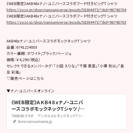
《WEB限定》AKB48xナノ・ユニバースコラボフード付きビッグＴシャツ
https://zozo.jp/shop/nanouniverse/goods/58364473/?did=96748704
《WEB限定》AKB48xナノ・ユニバースコラボフード付きビッグＴシャツ
https://zozo.jp/shop/nanouniverse/goods/58364473/?did=96748703
AKB48xナノ・ユニバースコラボモックネックＴシャツ
品番：6741224003
カラー展開：ホワイト/ブラック/ベージュ
価格：￥4,290（税込）
セレクトできるメンバータグ：「小田 えりな」「千葉 恵里」「小栗 有以」「長
友 彩海」
▽販売ページはこちら
▼ナノ・ユニバースオンライン
《WEB限定》ＡＫＢ４８ｘナノ・ユニバ
ースコラボモックネックＴシャツ /
パターン1 | 6741224003 | ナノ・ユ
『AKB48コラボ アンチスメルモックネックＴシャツ』
ニバース公式通販サイト | nano・
store.nanouniverse.jp
universe