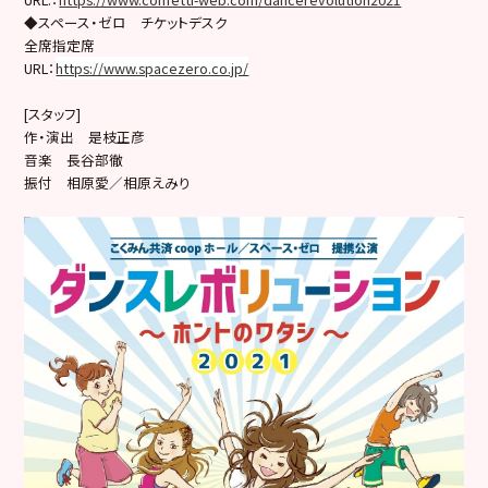
◆スペース・ゼロ チケットデスク
全席指定席
URL：
https://www.spacezero.co.jp/
[スタッフ]
作・演出 是枝正彦
音楽 長谷部徹
振付 相原愛／相原えみり