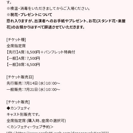
す。
※検温・消毒をいただきましてからご入場ください。
※祝花・プレゼントについて
恐れ入りますが、出演者へのお手紙やプレゼント、お花(
スタンド花・楽屋
花)
のお預かりはすべて辞退させていただきます。
[チケット種]
全席指定席
【先行】A席：8,500円＋パンフレット特典付
【一般】A席：7,500円
【一般】B席：6,500円
[チケット販売日]
先行販売：7月14日（水）10：00～
一般販売：7月21日（水）10：00～
[チケット販売]
◆カンフェティ
キャスト別販売です。
全席指定席 (購入時、座席の選択可)
＜カンフェティ・ウェブ予約＞
URL:：
https://www.confetti-web.com/dancerevolution2021