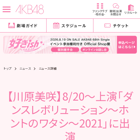
ファンクラブ
取材/出演
リクルート
-柱の会-
お問合せ
劇場ガイド
スケジュール
チケット
トップ
ニュース
ニュース詳細
【川原美咲】8/20～上演「ダ
ンスレボリューション〜ホ
ントのワタシ〜2021」に出
演