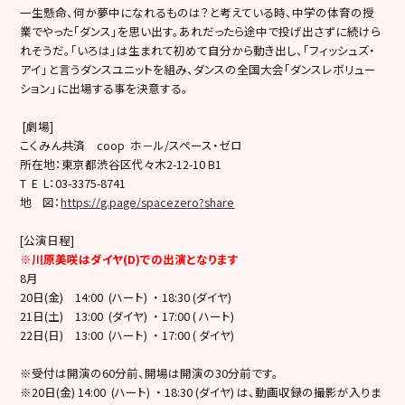
一生懸命、何か夢中になれるものは？と考えている時、中学の体育の授
業でやった「ダンス」を思い出す。あれだったら途中で投げ出さずに続けら
れそうだ。「いろは」は生まれて初めて自分から動き出し、「フィッシュズ・
アイ」と言うダンスユニットを組み、ダンスの全国大会「ダンスレボリュー
ション」に出場する事を決意する。
[劇場]
こくみん共済 coop ホ－ル/スペース・ゼロ
所在地：東京都渋谷区代々木2-12-10 B1
T E L：03-3375-8741
地 図：
https://g.page/spacezero?share
[公演日程]
※川原美咲はダイヤ(D)での出演となります
8月
20日(金) 14:00 (ハート) ・ 18:30 (ダイヤ)
21日(土) 13:00 (ダイヤ) ・ 17:00 ( ハート)
22日(日) 13:00 (ハート) ・ 17:00 ( ダイヤ)
※受付は開演の60分前、開場は開演の30分前です。
※20日(金) 14:00 (ハート) ・ 18:30 (ダイヤ) は、動画収録の撮影が入りま