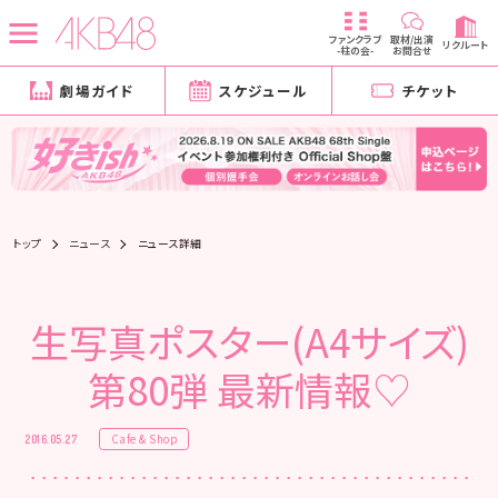
ファンクラブ
取材/出演
リクルート
-柱の会-
お問合せ
劇場ガイド
スケジュール
チケット
トップ
ニュース
ニュース詳細
生写真ポスター(A4サイズ)
第80弾 最新情報♡
Cafe & Shop
2016.05.27