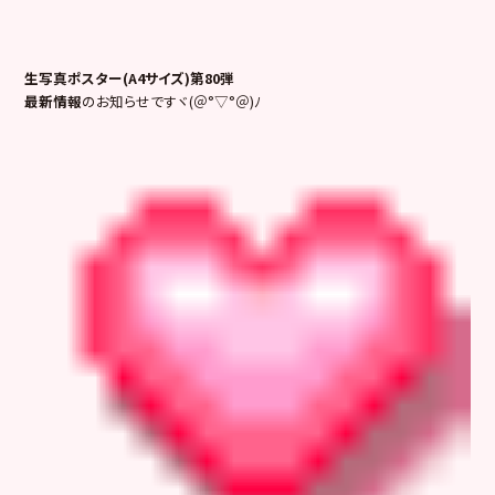
生写真ポスター(A4サイズ)第80弾
最新情報
のお知らせですヾ(＠°▽°＠)ﾉ