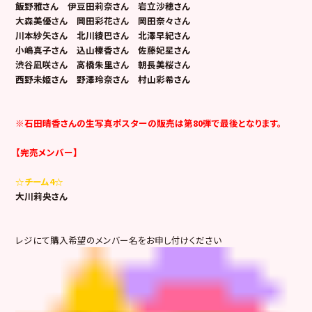
飯野雅さん 伊豆田莉奈さん 岩立沙穂さん
大森美優さん 岡田彩花さん
岡田奈々さん
川本紗矢さん 北川綾巴さん
北澤早紀さん
小嶋真子さん 込山榛香さん
佐藤妃星さん
渋谷凪咲さん 高橋朱里さん
朝長美桜さん
西野未姫さん 野澤玲奈さん
村山彩希さん
※石田晴香さんの生写真ポスターの販売は第80弾で最後となります。
【完売メンバー】
☆チーム4☆
大川莉央さん
レジにて購入希望のメンバー名をお申し付けください