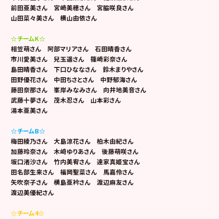
前田亜美さん 宮崎美穂さん 宮脇咲良さん
山田菜々美さん 横山由依さん
☆チームK☆
相笠萌さん 阿部マリアさん 石田晴香さん
市川愛美さん 兒玉遥さん 篠崎彩奈さん
島田晴香さん 下口ひななさん 鈴木まりやさん
田野優花さん 中田ちさとさん 中野郁海さん
藤田奈那さん 峯岸みなみさん 向井地美音さん
武藤十夢さん 茂木忍さん 山本彩さん
湯本亜美さん
☆チームB☆
梅田綾乃さん 大島涼花さん 柏木由紀さん
加藤玲奈さん 木﨑ゆりあさん 後藤萌咲さん
坂口渚沙さん 竹内美宥さん 達家真姫宝さん
田名部生来さん 福岡聖菜さん 馬嘉伶さん
矢吹奈子さん 横島亜衿さん 渡辺麻友さん
渡辺美優紀さん
☆チーム4☆