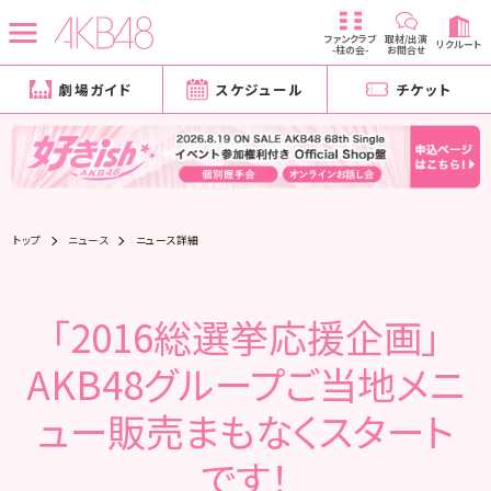
ファンクラブ
取材/出演
リクルート
-柱の会-
お問合せ
劇場ガイド
スケジュール
チケット
トップ
ニュース
ニュース詳細
「2016総選挙応援企画」
AKB48グループご当地メニ
ュー販売まもなくスタート
です！